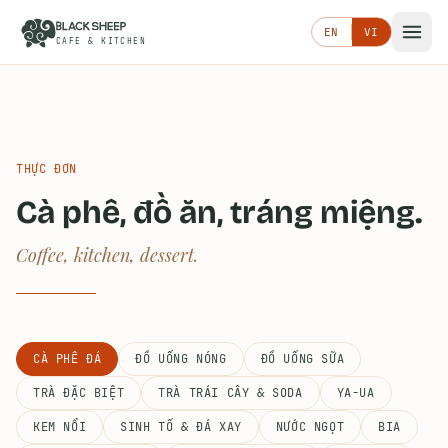
EN
VI
CAFE & KITCHEN
THỰC ĐƠN
Cà phê, đồ ăn, tráng miệng.
Coffee, kitchen, dessert.
CÀ PHÊ ĐÁ
ĐỒ UỐNG NÓNG
ĐỒ UỐNG SỮA
TRÀ ĐẶC BIỆT
TRÀ TRÁI CÂY & SODA
YA-UA
KEM NỔI
SINH TỐ & ĐÁ XAY
NƯỚC NGỌT
BIA